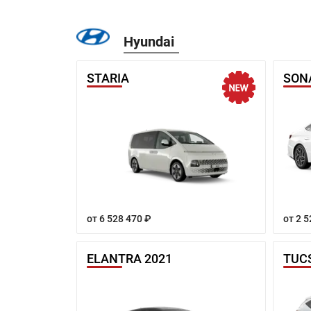
Hyundai
STARIA
SON
от 6 528 470 ₽
от 2 5
ELANTRA 2021
TUC