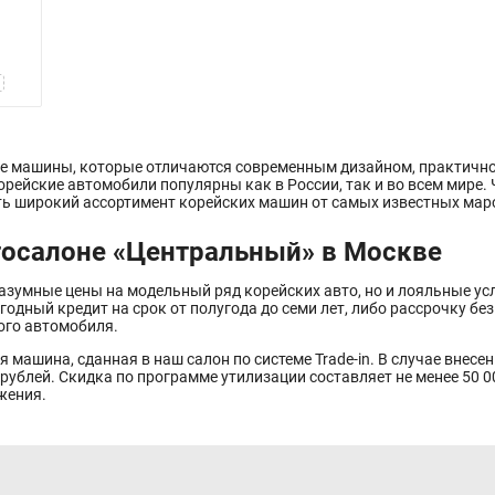
 машины, которые отличаются современным дизайном, практичнос
рейские автомобили популярны как в России, так и во всем мире. 
ть широкий ассортимент корейских машин от самых известных мар
тосалоне «Центральный» в Москве
азумные цены на модельный ряд корейских авто, но и лояльные усл
дный кредит на срок от полугода до семи лет, либо рассрочку без 
ого автомобиля.
 машина, сданная в наш салон по системе Trade-in. В случае внесе
рублей. Скидка по программе утилизации составляет не менее 50 
жения.