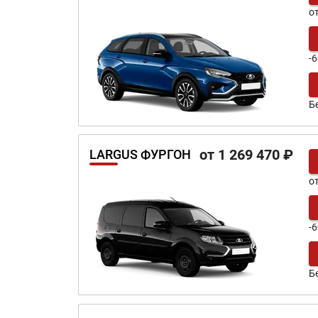
о
-6
Б
от 1 269 470 ₽
LARGUS ФУРГОН
о
-6
Б