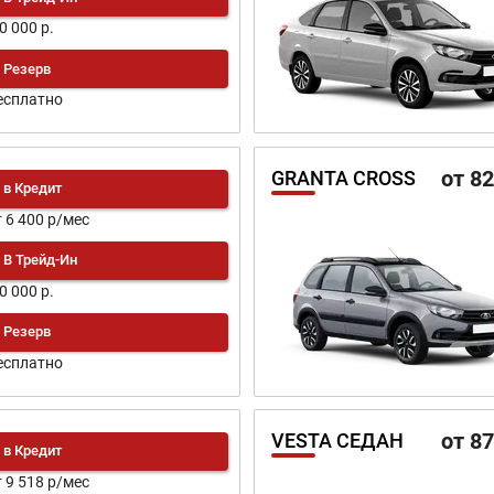
0 000 р.
Резерв
есплатно
от 8
GRANTA CROSS
в Кредит
т 6 400 р/мес
В Трейд-Ин
0 000 р.
Резерв
есплатно
от 8
VESTA СЕДАН
в Кредит
т 9 518 р/мес