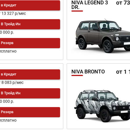
от 7
NIVA LEGEND 3
в Кредит
DR.
т 13 327 р/мес
В Трейд-Ин
0 000 р.
Резерв
есплатно
от 1 
NIVA BRONTO
в Кредит
т 8 083 р/мес
В Трейд-Ин
0 000 р.
Резерв
есплатно