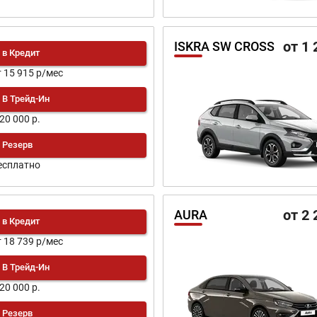
от 1 
ISKRA SW CROSS
в Кредит
т 15 915 р/мес
В Трейд-Ин
120 000 р.
Резерв
есплатно
от 2 
AURA
в Кредит
т 18 739 р/мес
В Трейд-Ин
120 000 р.
Резерв