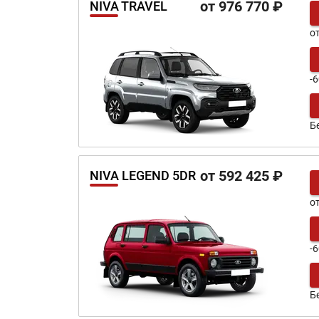
от 976 770 ₽
NIVA TRAVEL
о
-6
Б
от 592 425 ₽
NIVA LEGEND 5DR
о
-6
Б