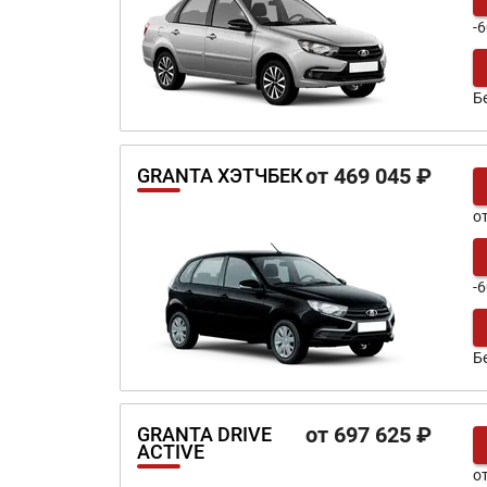
-6
Б
от 469 045 ₽
GRANTA ХЭТЧБЕК
о
-6
Б
от 697 625 ₽
GRANTA DRIVE
ACTIVE
о